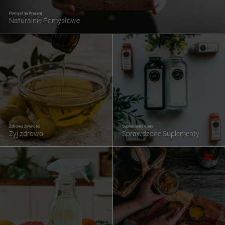
Pomysł na Prezent
Naturalnie Pomysłowe
Zdrowa żywność
Suplementy diety
Żyj zdrowo
Sprawdzone Suplementy