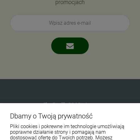
promocjach
Eko-Familia GAJ Sp.Jawna
Dbamy o Twoją prywatność
Gdańska 60
90-616 Łódź
Pliki cookies i pokrewne im technologie umożliwiają
poprawne działanie strony i pomagają nam
dostosować ofertę do Twoich potrzeb. Możesz
790 727 174