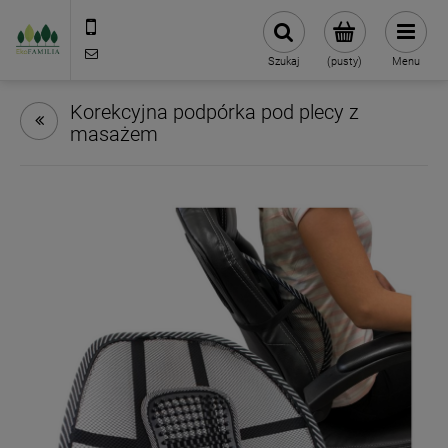
790 727 174
sklep@eko-familia.pl
Szukaj
(pusty)
Menu
Korekcyjna podpórka pod plecy z
masażem