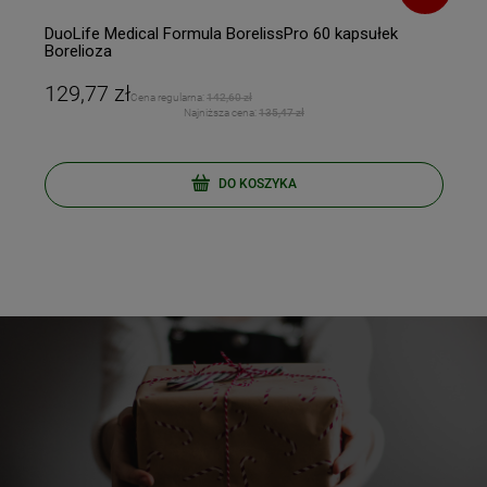
DuoLife Medical Formula BorelissPro 60 kapsułek
Borelioza
129,77 zł
Cena regularna:
142,60 zł
Najniższa cena:
135,47 zł
DO KOSZYKA