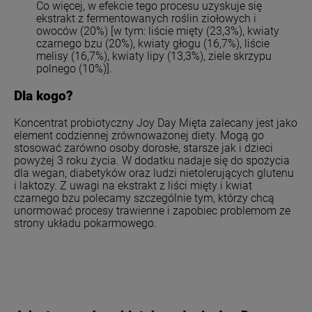
Co więcej, w efekcie tego procesu uzyskuje się
ekstrakt z fermentowanych roślin ziołowych i
owoców (20%) [w tym:
liście mięty (23,3%), kwiaty
czarnego bzu (20%), kwiaty głogu (16,7%), liście
melisy (16,7%), kwiaty lipy (13,3%), ziele skrzypu
polnego (10%)].
Dla kogo?
Koncentrat probiotyczny Joy Day Mięta zalecany jest jako
element codziennej zrównoważonej diety. Mogą go
stosować zarówno osoby dorosłe, starsze jak i dzieci
powyżej 3 roku życia. W dodatku nadaje się do spożycia
dla wegan, diabetyków oraz ludzi nietolerujących glutenu
i laktozy. Z uwagi na ekstrakt z liści mięty i kwiat
czarnego bzu polecamy szczególnie tym, którzy chcą
unormować procesy trawienne i zapobiec problemom ze
strony układu pokarmowego.