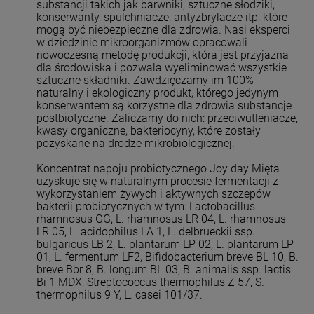
substancji takich jak barwniki, sztuczne słodziki,
konserwanty, spulchniacze, antyzbrylacze itp, które
mogą być niebezpieczne dla zdrowia. Nasi eksperci
w dziedzinie mikroorganizmów opracowali
nowoczesną metodę produkcji, która jest przyjazna
dla środowiska i pozwala wyeliminować wszystkie
sztuczne składniki. Zawdzięczamy im 100%
naturalny i ekologiczny produkt, którego jedynym
konserwantem są korzystne dla zdrowia substancje
postbiotyczne. Zaliczamy do nich: przeciwutleniacze,
kwasy organiczne, bakteriocyny, które zostały
pozyskane na drodze mikrobiologicznej.
Koncentrat napoju probiotycznego Joy day Mięta
uzyskuje się w naturalnym procesie fermentacji z
wykorzystaniem żywych i aktywnych szczepów
bakterii probiotycznych w tym: Lactobacillus
rhamnosus GG, L. rhamnosus LR 04, L. rhamnosus
LR 05, L. acidophilus LA 1, L. delbrueckii ssp.
bulgaricus LB 2, L. plantarum LP 02, L. plantarum LP
01, L. fermentum LF2, Bifidobacterium breve BL 10, B.
breve Bbr 8, B. longum BL 03, B. animalis ssp. lactis
Bi 1 MDX, Streptococcus thermophilus Z 57, S.
thermophilus 9 Y, L. casei 101/37.