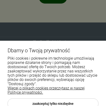
Eko-Familia GAJ Sp.Jawna
Dbamy o Twoją prywatność
Gdańska 60
90-616 Łódź
Pliki cookies i pokrewne im technologie umożliwiają
poprawne działanie strony i pomagają nam
dostosować ofertę do Twoich potrzeb. Możesz
790 727 174
zaakceptować wykorzystanie przez nas wszystkich
tych plików i przejść do sklepu lub dostosować użycie
sklep@eko-familia.pl
plików do swoich preferencji, wybierając opcję
"Dostosuj zgody".
Więcej o plikach cookies przeczytasz w naszej
Informacje o sklepie
Zasubskrybuj nasz newsletter
Polityce prywatności.
i otrzymaj
5
% rabatu na zakupy.
Suplementy diety
zaakceptuj tylko niezbędne
Twój email