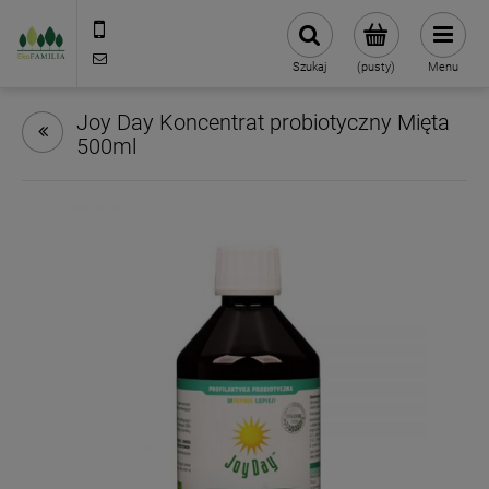
790 727 174
sklep@eko-familia.pl
Szukaj
(pusty)
Menu
Joy Day Koncentrat probiotyczny Mięta
500ml