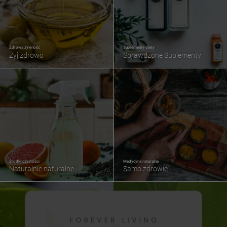
Zdrowa żywność
Suplementy diety
Żyj zdrowo
Sprawdzone Suplementy
Środki czystości
Medycyna naturalna
Naturalnie naturalne
Samo zdrowie