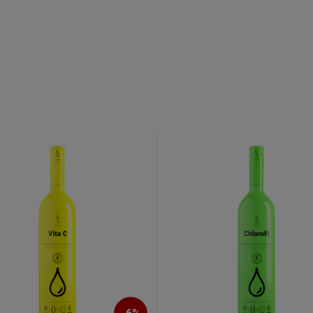
o newslettera
 Familia
uj nasz newsletter
% rabatu na pierwszy
zakup.