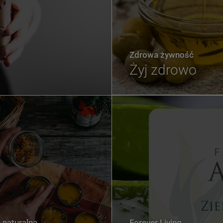
Zdrowa żywność
Żyj zdrowo
naturalna
Forever Living