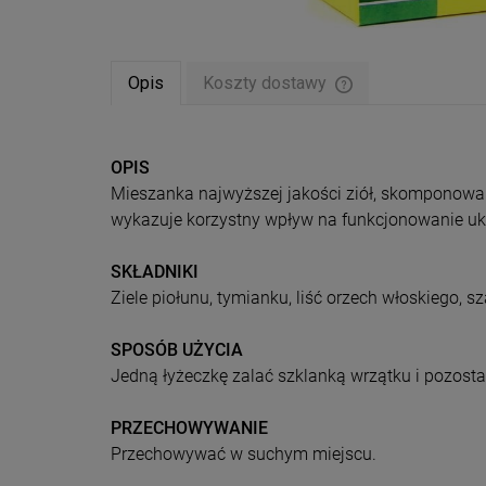
Opis
Koszty dostawy
Cena nie zawiera ew
płatności
OPIS
Mieszanka najwyższej jakości ziół, skomponowan
wykazuje korzystny wpływ na funkcjonowanie uk
SKŁADNIKI
Ziele piołunu, tymianku, liść orzech włoskiego, s
SPOSÓB UŻYCIA
Jedną łyżeczkę zalać szklanką wrzątku i pozosta
PRZECHOWYWANIE
Przechowywać w suchym miejscu.