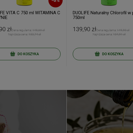
-
6
%
FE VITA C 750 ml WITAMINA C
DUOLIFE Naturalny Chlorofil w 
YNIE
750ml
90 zł
139,90 zł
ERZ RABAT 5%
Cena regularna:
148,60 zł
Cena regularna:
149,90 zł
Najniższa cena:
133,74 zł
Najniższa cena:
134,91 zł
tyka prywatności
DO KOSZYKA
DO KOSZYKA