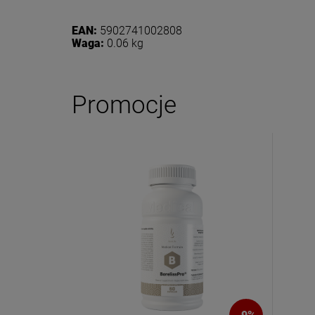
EAN:
5902741002808
Waga:
0.06 kg
Promocje
Dołącz d
Eko
Zasubskryb
i otrzymaj
5
Twoje imię