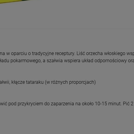
entualnych kosztów
a w oparciu o tradycyjne receptury. Liść orzecha włoskiego w
ładu pokarmowego, a szałwia wspiera układ odpornościowy ora
załwii, kłącze tataraku (w różnych proporcjach)
wić pod przykryciem do zaparzenia na około 10-15 minut. Pić 2 