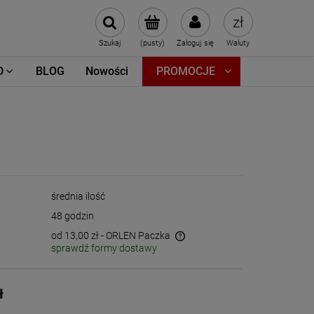
Szukaj
(pusty)
Zaloguj się
Waluty
D
BLOG
Nowości
PROMOCJE
średnia ilość
48 godzin
od 13,00 zł
- ORLEN Paczka
sprawdź formy dostawy
Cena nie zawiera ewentualnych kosztów
płatności
ł