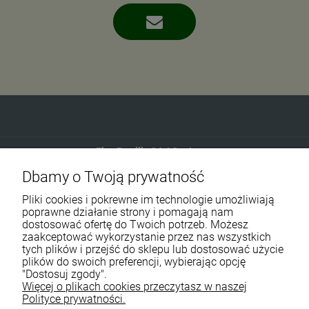
Eko-Familia GAJ Sp.Jawna
Dbamy o Twoją prywatność
Gdańska 60
90-616 Łódź
Pliki cookies i pokrewne im technologie umożliwiają
poprawne działanie strony i pomagają nam
dostosować ofertę do Twoich potrzeb. Możesz
790 727 174
zaakceptować wykorzystanie przez nas wszystkich
tych plików i przejść do sklepu lub dostosować użycie
sklep@eko-familia.pl
plików do swoich preferencji, wybierając opcję
"Dostosuj zgody".
Więcej o plikach cookies przeczytasz w naszej
Informacje o sklepie
Zasubskrybuj nasz newsletter
Polityce prywatności.