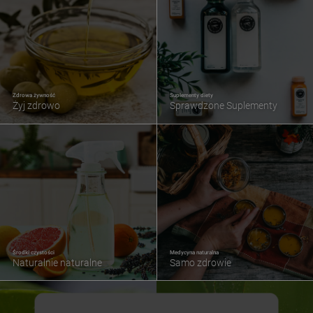
Zdrowa żywność
Suplementy diety
Żyj zdrowo
Sprawdzone Suplementy
Środki czystości
Medycyna naturalna
Naturalnie naturalne
Samo zdrowie