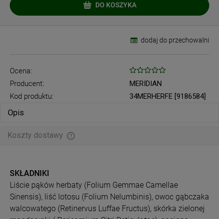
DO KOSZYKA
dodaj do przechowalni
Ocena:
Producent:
MERIDIAN
Kod produktu:
34MERHERFE [9186584]
Opis
Koszty dostawy
Cena nie zawiera ewentualnych kosztów płatności
SKŁADNIKI
Liście pąków herbaty (Folium Gemmae Camellae
Sinensis), liść lotosu (Folium Nelumbinis), owoc gąbczaka
walcowatego (Retinervus Luffae Fructus), skórka zielonej