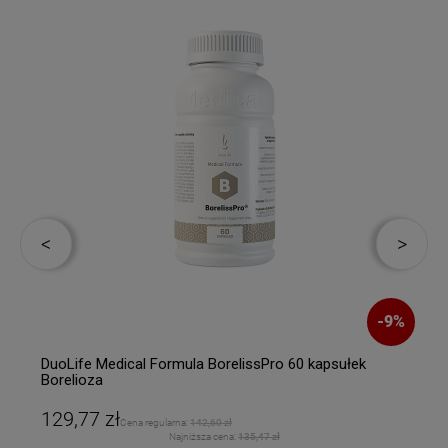
%
-
9
%
DuoLife Medical Formula BorelissPro 60 kapsułek
Borelioza
129,77 zł
Cena regularna:
142,60 zł
Najniższa cena:
135,47 zł