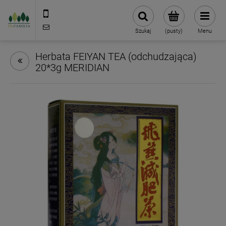
790 727 174
sklep@eko-familia.pl
Szukaj
(pusty)
Menu
Herbata FEIYAN TEA (odchudzająca)
20*3g MERIDIAN