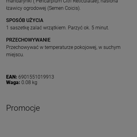
mandarynki ( Pericarpium Citri Reticulatae), nasiona
łzawicy ogrodowej (Semen Coicis).
SPOSÓB UŻYCIA
1 saszetkę zalać wrzątkiem. Parzyć ok. 5 minut.
PRZECHOWYWANIE
Przechowywać w temperaturze pokojowej, w suchym
miejscu.
EAN:
6901551019913
Waga:
0.08 kg
Promocje