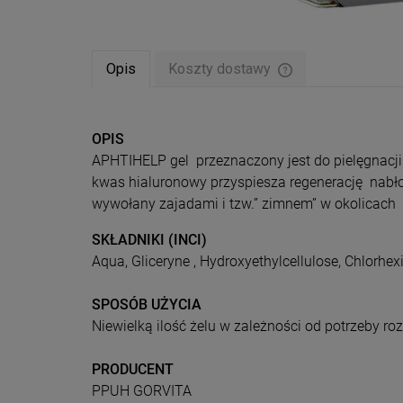
Opis
Koszty dostawy
Cena nie zawiera ew
płatności
OPIS
APHTIHELP gel przeznaczony jest do pielęgnacji 
kwas hialuronowy przyspiesza regenerację nabł
wywołany zajadami i tzw.” zimnem” w okolicach 
SKŁADNIKI (INCI)
Aqua, Gliceryne , Hydroxyethylcellulose, Chlorhe
SPOSÓB UŻYCIA
Niewielką ilość żelu w zależności od potrzeby r
PRODUCENT
PPUH GORVITA