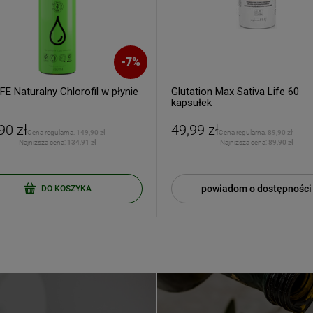
-
7
%
E Naturalny Chlorofil w płynie
Glutation Max Sativa Life 60
kapsułek
ERZ RABAT 5%
90 zł
49,99 zł
tyka prywatności
Cena regularna:
149,90 zł
Cena regularna:
89,90 zł
Najniższa cena:
134,91 zł
Najniższa cena:
89,90 zł
powiadom o dostępności
DO KOSZYKA