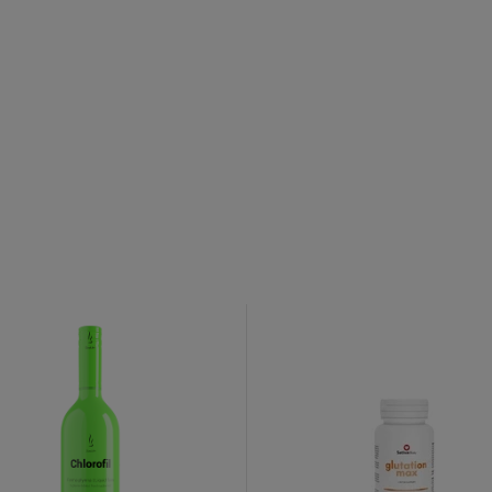
o newslettera
 Familia
uj nasz newsletter
% rabatu na pierwszy
zakup.