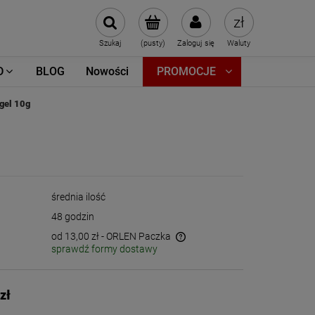
Szukaj
(pusty)
Zaloguj się
Waluty
D
BLOG
Nowości
PROMOCJE
gel 10g
średnia ilość
48 godzin
od 13,00 zł
- ORLEN Paczka
sprawdź formy dostawy
Cena nie zawiera ewentualnych kosztów
płatności
zł