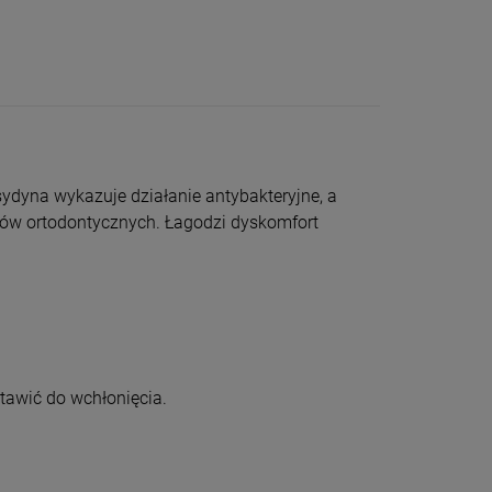
sydyna wykazuje działanie antybakteryjne, a
tów ortodontycznych. Łagodzi dyskomfort
otawić do wchłonięcia.