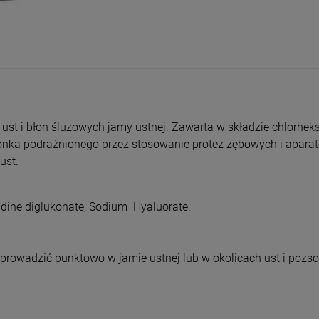
entualnych kosztów
ust i błon śluzowych jamy ustnej. Zawarta w składzie chlorhek
onka podrażnionego przez stosowanie protez zębowych i apara
ust.
xidine diglukonate, Sodium Hyaluorate.
ozprowadzić punktowo w jamie ustnej lub w okolicach ust i pozs