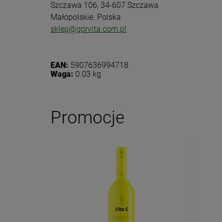
Szczawa 106, 34-607 Szczawa
Małopolskie. Polska
sklep@gorvita.com.pl
EAN:
5907636994718
Waga:
0.03 kg
Promocje
Dołącz d
Eko
Zasubskryb
i otrzymaj
5
Twoje imię