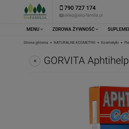
790 727 174
sklep@eko-familia.pl
MENU
ZDROWA ŻYWNOŚĆ
SUPLEME
Strona główna
NATURALNE KOSMETYKI
Kosmetyki
Pi
GORVITA Aphtihelp