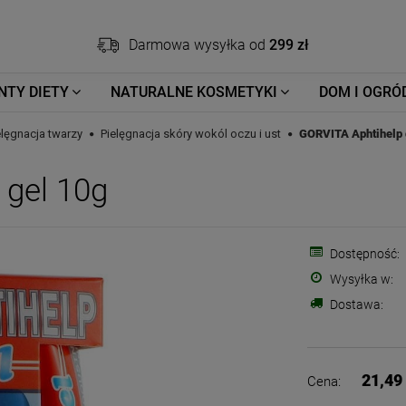
Darmowa wysyłka od
299 zł
NTY DIETY
NATURALNE KOSMETYKI
DOM I OGRÓ
elęgnacja twarzy
Pielęgnacja skóry wokól oczu i ust
GORVITA Aphtihelp 
 gel 10g
Dostępność:
Wysyłka w:
Dostawa:
21,49 
Cena: