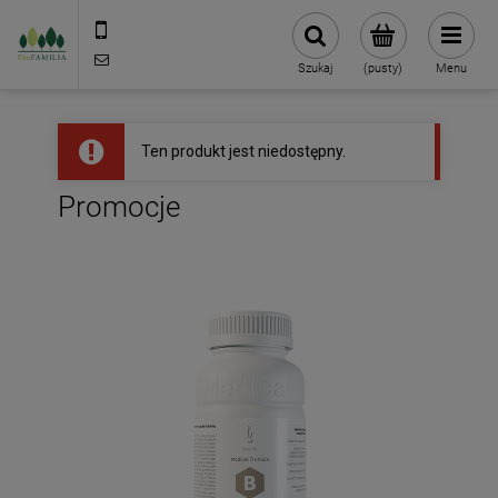
790 727 174
sklep@eko-familia.pl
Szukaj
(pusty)
Menu
Ten produkt jest niedostępny.
Promocje