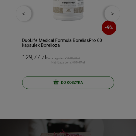
-
10
%
-
9
%
ek
DuoLife Medical Formula BorelissPro 60
Duol
kapsułek Borelioza
PRO
129,77 zł
171
Cena regularna:
142,60 zł
Najniższa cena:
135,47 zł
DO KOSZYKA