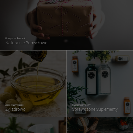
Pomysł na Prezent
Naturalnie Pomysłowe
Zdrowa żywność
Suplementy diety
Żyj zdrowo
Sprawdzone Suplementy