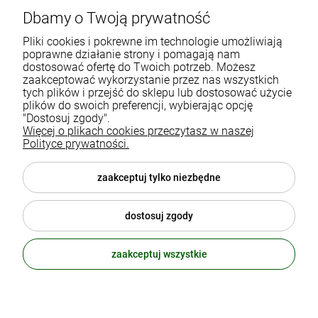
Dbamy o Twoją prywatność
Gdańska 60
90-616 Łódź
Pliki cookies i pokrewne im technologie umożliwiają
poprawne działanie strony i pomagają nam
dostosować ofertę do Twoich potrzeb. Możesz
790 727 174
zaakceptować wykorzystanie przez nas wszystkich
tych plików i przejść do sklepu lub dostosować użycie
sklep@eko-familia.pl
plików do swoich preferencji, wybierając opcję
"Dostosuj zgody".
Więcej o plikach cookies przeczytasz w naszej
Informacje o sklepie
Zasubskrybuj nasz newsletter
Polityce prywatności.
i otrzymaj
5
% rabatu na zakupy.
Suplementy diety
zaakceptuj tylko niezbędne
Twój email
Popularne kategorie
dostosuj zgody
Moje konto
ODBIERZ RABAT
zaakceptuj wszystkie
polityka prywatności
© 2026 eko-familia.pl . Wszelkie prawa zastrzeżone.
Styl graficzny ShopGadget.pl
Sklep internetowy Shoper.pl