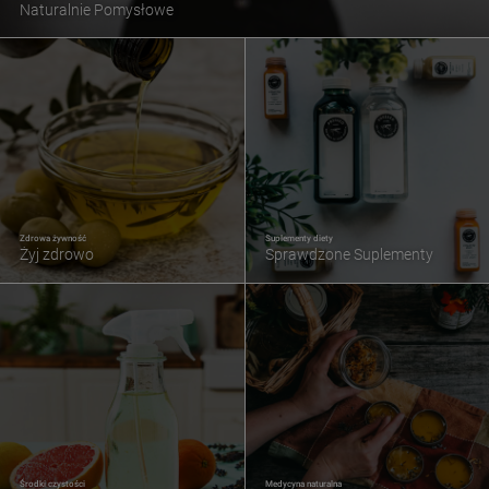
Naturalnie Pomysłowe
Zdrowa żywność
Suplementy diety
Żyj zdrowo
Sprawdzone Suplementy
Środki czystości
Medycyna naturalna