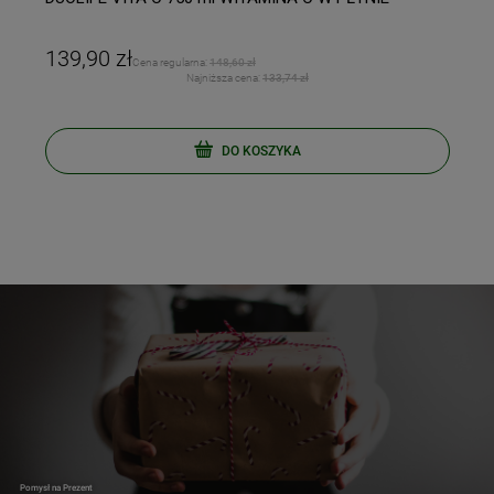
139,90 zł
Cena regularna:
148,60 zł
Najniższa cena:
133,74 zł
DO KOSZYKA
Pomysł na Prezent