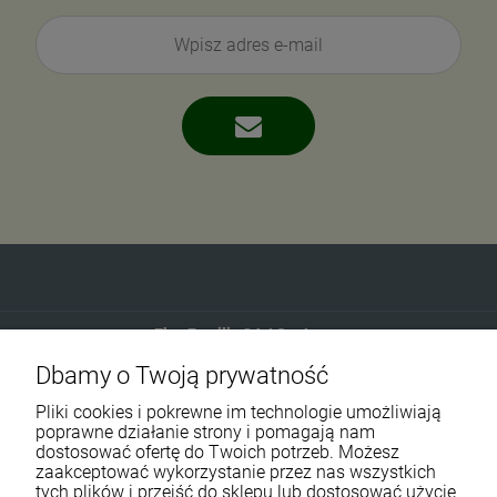
Eko-Familia GAJ Sp.Jawna
Dbamy o Twoją prywatność
Gdańska 60
90-616 Łódź
Pliki cookies i pokrewne im technologie umożliwiają
poprawne działanie strony i pomagają nam
dostosować ofertę do Twoich potrzeb. Możesz
790 727 174
zaakceptować wykorzystanie przez nas wszystkich
tych plików i przejść do sklepu lub dostosować użycie
sklep@eko-familia.pl