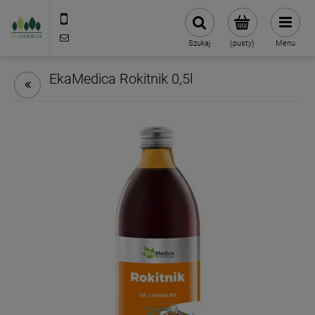
790 727 174
sklep@eko-familia.pl
Szukaj
(pusty)
Menu
EkaMedica Rokitnik 0,5l