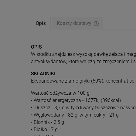
Opis
Koszty dostawy
Cena nie zawiera ew
płatności
OPIS
W środku znajdziesz wysoką dawkę żelaza i magn
antyoksydantów, które walczą ze zmęczeniem i s
SKŁADNIKI
Ekspandowane ziarno gryki (69%), koncentrat so
Wartość odżywcza w 100 g:
• Wartość energetyczna - 1677kj (396kcal)
• Tłuszcz - 3,7 g w tym kwasy tłuszczowe nasycon
• Węglowodany - 82 g, w tym cukry - 21 g
• Błonnik - 2,5 g
• Białko - 7 g