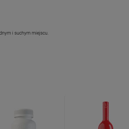
dnym i suchym miejscu.
o newslettera
 Familia
uj nasz newsletter
% rabatu na pierwszy
zakup.