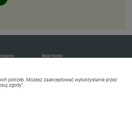
tegorie
Moje konto
turalna
Twoje zamówienia
presury
Ustawienia konta
woich potrzeb. Możesz zaakceptować wykorzystanie przez
s
Przechowalnia
osuj zgody".
smetyki
ości EKO
Styl graficzny ShopGadget.pl
Sklep internetowy Shoper.pl