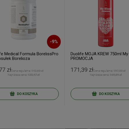
-
9
%
ERZ RABAT 5%
fe Medical Formula BorelissPro
Duolife MOJA KREW 750ml My
psułek Borelioza
PROMOCJA
tyka prywatności
77 zł
171,39 zł
Cena regularna:
142,60 zł
Cena regularna:
197,00 zł
Najniższa cena:
135,47 zł
Najniższa cena:
169,89 zł
DO KOSZYKA
DO KOSZYKA