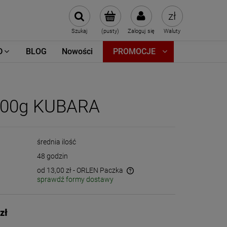
Szukaj
(pusty)
Zaloguj się
Waluty
D
BLOG
Nowości
PROMOCJE
 100g KUBARA
średnia ilość
48 godzin
od 13,00 zł
- ORLEN Paczka
sprawdź formy dostawy
Cena nie zawiera ewentualnych kosztów
płatności
zł