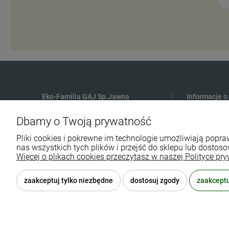
Eko-Familia GAJ Sp.Jawna
Informacje o
Gdańska 60
Płatności
Dbamy o Twoją prywatność
90-616 Łódź
Czas i koszt
Pliki cookies i pokrewne im technologie umożliwiają pop
Polityka Pry
nas wszystkich tych plików i przejść do sklepu lub dostoso
790 727 174
Regulamin sk
Więcej o plikach cookies przeczytasz w naszej Polityce pry
sklep@eko-familia.pl
Reklamacje i
zaakceptuj tylko niezbędne
dostosuj zgody
zaakceptu
© 2026 eko-familia.pl . Wszelkie prawa zastrzeżone.