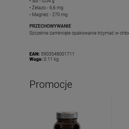
• Sól - 0,04 g
• Żelazo - 6,6 mg
• Magnez - 270 mg
PRZECHOWYWANIE
Szczelnie zamknięte opakowanie trzymać w chło
EAN:
5903548001711
Waga:
0.11 kg
Dołącz d
Promocje
Eko
Zasubskryb
i otrzymaj
5
Twoje imię