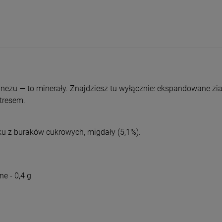
entualnych kosztów
ezu — to minerały. Znajdziesz tu wyłącznie: ekspandowane ziar
tresem.
ku z buraków cukrowych, migdały (5,1%).
e - 0,4 g