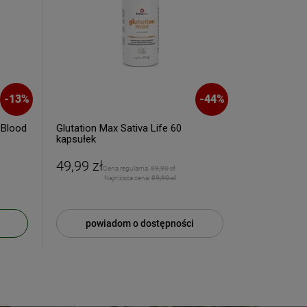
-
13
%
-
44
%
 Blood
Glutation Max Sativa Life 60
DUOLIFE Natu
kapsułek
750ml
49,99 zł
139,90 zł
Cena regularna:
89,90 zł
Najniższa cena:
89,90 zł
Naj
powiadom o dostępności