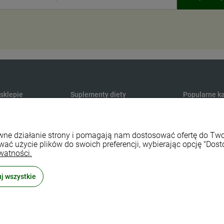
 sklepie
Suplementy diety
Popularne ka
Produkty konopne CBD
Medycyna na
y dostawy
Suplementy na odporność
Maty do aku
rawne działanie strony i pomagają nam dostosować ofertę do T
watności
Naturalne witaminy i minerały
Sport i fitnes
wać użycie plików do swoich preferencji, wybierając opcję "Dost
lepu
Naturalne probiotyki
Naturalne ko
watności.
 zwroty
Zioła ekologiczne
Środki czyst
j wszystkie