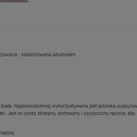
entualnych kosztów
zowana - stabilizowana alkoholem.
 i biała. Najpowszechniej wykorzystywana jest jeżówka purpurowa
ń. Jest on przez zbierany, sortowany i czyszczony ręcznie, ab
omatów,