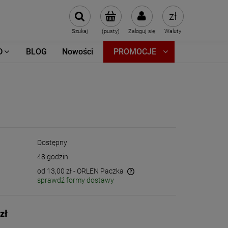
Szukaj
(pusty)
Zaloguj się
Waluty
D
BLOG
Nowości
PROMOCJE
Dostępny
48 godzin
od 13,00 zł
- ORLEN Paczka
sprawdź formy dostawy
Cena nie zawiera ewentualnych kosztów
płatności
zł