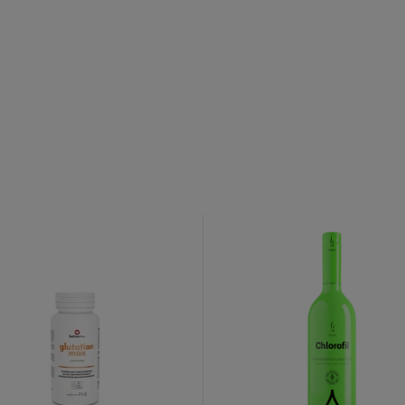
o newslettera
 Familia
uj nasz newsletter
% rabatu na pierwszy
zakup.
ERZ RABAT 5%
tyka prywatności