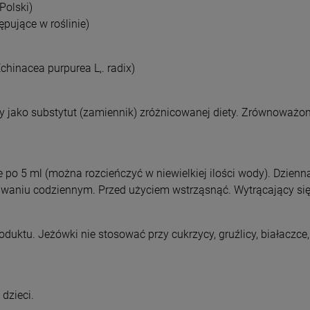
Polski)
ępujące w roślinie)
chinacea purpurea L,. radix)
 jako substytut (zamiennik) zróżnicowanej diety. Zrównoważony
.
 po 5 ml (można rozcieńczyć w niewielkiej ilości wody). Dzienn
waniu codziennym. Przed użyciem wstrząsnąć. Wytrącający się 
uktu. Jeżówki nie stosować przy cukrzycy, gruźlicy, białaczce, 
dzieci.