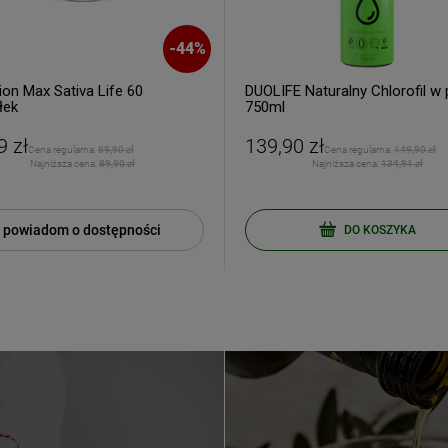
-
44
%
ion Max Sativa Life 60
DUOLIFE Naturalny Chlorofil w 
łek
750ml
9 zł
139,90 zł
Cena regularna:
89,90 zł
Cena regularna:
149,90 zł
Najniższa cena:
89,90 zł
Najniższa cena:
134,91 zł
powiadom o dostępności
DO KOSZYKA