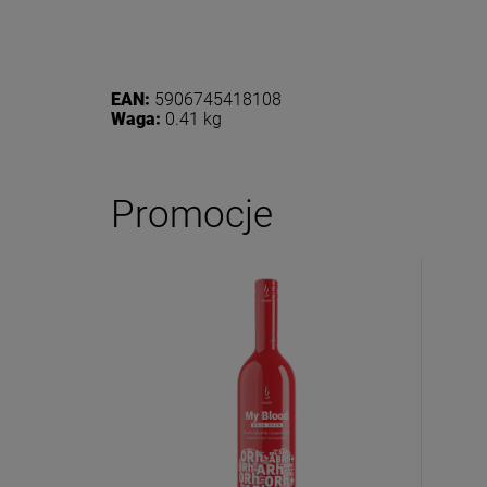
Dołącz d
Eko
Zasubskryb
EAN:
5906745418108
i otrzymaj
5
Waga:
0.41 kg
Twoje imię
Promocje
Twój email
ODBI
Poli