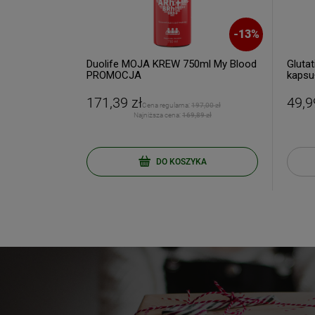
-
9
%
-
13
%
 BorelissPro
Duolife MOJA KREW 750ml My Blood
Glutat
PROMOCJA
kapsu
171,39 zł
49,9
2,60 zł
Cena regularna:
197,00 zł
7 zł
Najniższa cena:
169,89 zł
KA
DO KOSZYKA