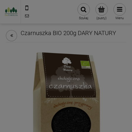
790 727 174
sklep@eko-familia.pl
Szukaj
(pusty)
Menu
Czarnuszka BIO 200g DARY NATURY