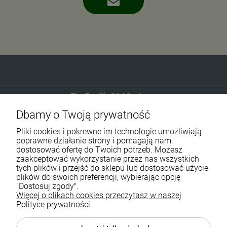
Eko-Familia GAJ Sp.Jawna
Dbamy o Twoją prywatność
Gdańska 60
90-616 Łódź
Pliki cookies i pokrewne im technologie umożliwiają
poprawne działanie strony i pomagają nam
dostosować ofertę do Twoich potrzeb. Możesz
790 727 174
zaakceptować wykorzystanie przez nas wszystkich
tych plików i przejść do sklepu lub dostosować użycie
sklep@eko-familia.pl
plików do swoich preferencji, wybierając opcję
"Dostosuj zgody".
Więcej o plikach cookies przeczytasz w naszej
Informacje o sklepie
Zasubskrybuj nasz newsletter
Polityce prywatności.
i otrzymaj
5
% rabatu na zakupy.
Suplementy diety