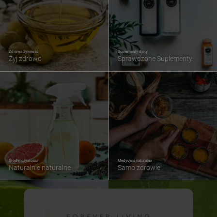
Zdrowa żywność
Suplementy diety
Żyj zdrowo
Sprawdzone Suplementy
Środki czystości
Medycyna naturalna
Naturalnie naturalne
Samo zdrowie