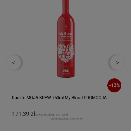
-
13
%
Duolife MOJA KREW 750ml My Blood PROMOCJA
171,39 zł
Cena regularna:
197,00 zł
Najniższa cena:
169,89 zł