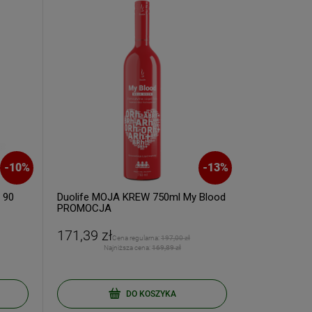
-
10
%
-
13
%
 90
Duolife MOJA KREW 750ml My Blood
DUOLIFE Natu
PROMOCJA
750ml
171,39 zł
139,90 zł
Cena regularna:
197,00 zł
Najniższa cena:
169,89 zł
Naj
DO KOSZYKA