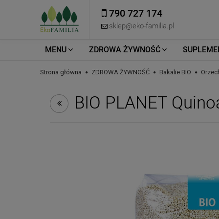
790 727 174
sklep@eko-familia.pl
MENU
ZDROWA ŻYWNOŚĆ
SUPLEME
Strona główna
ZDROWA ŻYWNOŚĆ
Bakalie BIO
Orzech
BIO PLANET Quinoa