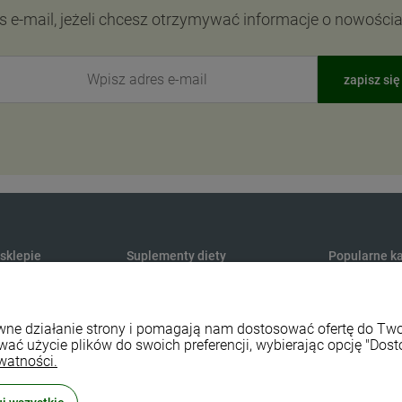
s e-mail, jeżeli chcesz otrzymywać informacje o nowości
zapisz się
 sklepie
Suplementy diety
Popularne ka
Produkty konopne CBD
Medycyna na
y dostawy
Suplementy na odporność
Maty do aku
rawne działanie strony i pomagają nam dostosować ofertę do T
watności
Naturalne witaminy i minerały
Sport i fitnes
wać użycie plików do swoich preferencji, wybierając opcję "Dost
lepu
Naturalne probiotyki
Naturalne ko
watności.
 zwroty
Zioła ekologiczne
Środki czyst