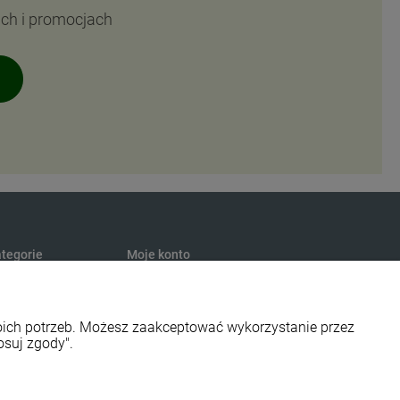
ach i promocjach
tegorie
Moje konto
turalna
Twoje zamówienia
presury
Ustawienia konta
woich potrzeb. Możesz zaakceptować wykorzystanie przez
s
Przechowalnia
osuj zgody".
smetyki
ości EKO