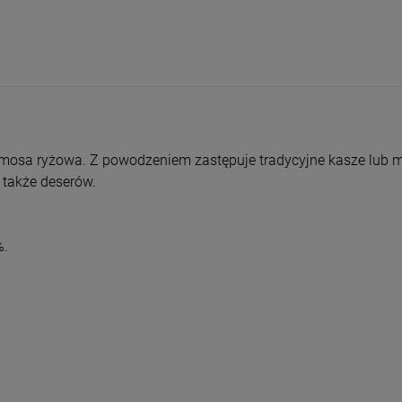
entualnych kosztów
omosa ryżowa. Z powodzeniem zastępuje tradycyjne kasze lub m
 także deserów.
%.