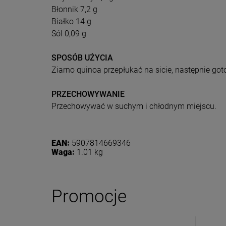
Błonnik 7,2 g
Białko 14 g
Sól 0,09 g
SPOSÓB UŻYCIA
Ziarno quinoa przepłukać na sicie, następnie got
PRZECHOWYWANIE
Przechowywać w suchym i chłodnym miejscu.
EAN:
5907814669346
Waga:
1.01 kg
Dołącz d
Eko
Promocje
Zasubskryb
i otrzymaj
5