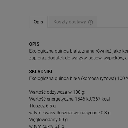
Opis
Koszty dostawy
Cena nie zawiera ew
płatności
OPIS
Ekologiczna quinoa biała, znana również jako k
zup oraz dodatek do warzyw, sosów, wypieków, a
SKŁADNIKI
Ekologiczna quinoa biała (komosa ryżowa) 100 
Wartość odżywcza w 100 g:
Wartość energetyczna 1546 kJ/367 kcal
Tłuszcz 6,5 g
w tym kwasy tłuszczowe nasycone 0,8 g
Węglowodany 60 g
w tym cukry 6,8 g