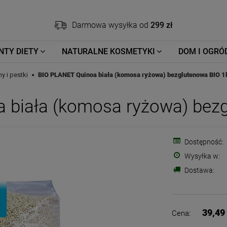
Darmowa wysyłka od
299 zł
NTY DIETY
NATURALNE KOSMETYKI
DOM I OGRÓ
y i pestki
BIO PLANET Quinoa biała (komosa ryżowa) bezglutenowa BIO 1
 biała (komosa ryżowa) bez
Dostępność:
Wysyłka w:
Dostawa:
39,49 
Cena: