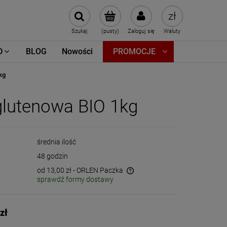
Szukaj
(pusty)
Zaloguj się
Waluty
D
BLOG
Nowości
PROMOCJE
kg
glutenowa BIO 1kg
średnia ilość
48 godzin
od 13,00 zł
- ORLEN Paczka
sprawdź formy dostawy
Cena nie zawiera ewentualnych kosztów
płatności
zł