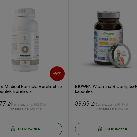
ERZ RABAT 5%
-
9
%
tyka prywatności
fe Medical Formula BorelissPro
BIOWEN Witamina B Complex+
psułek Borelioza
kapsułek
77 zł
89,99 zł
Cena regularna:
142,60 zł
Cena regularna:
99,99 zł
Najniższa cena:
135,47 zł
Najniższa cena:
89,99 zł
DO KOSZYKA
DO KOSZYKA