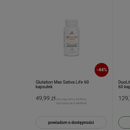
Twoje imię
Twój email
ODBI
-
6
%
-
44
%
Poli
 WITAMINA C
Glutation Max Sativa Life 60
DuoLi
kapsułek
60 ka
49,99 zł
129,
8,60 zł
Cena regularna:
89,90 zł
4 zł
Najniższa cena:
89,90 zł
powiadom o dostępności
KA