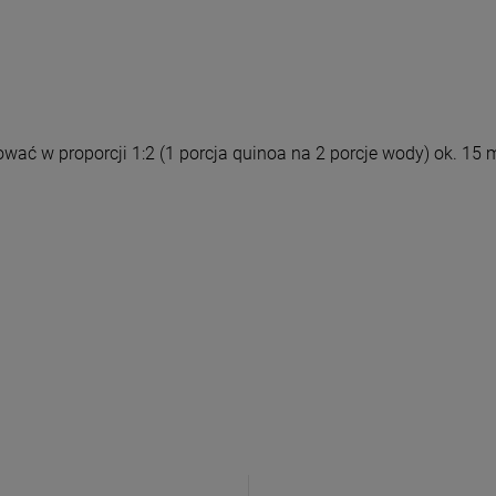
ować w proporcji 1:2 (1 porcja quinoa na 2 porcje wody) ok. 15 
o newslettera
 Familia
uj nasz newsletter
% rabatu na pierwszy
zakup.