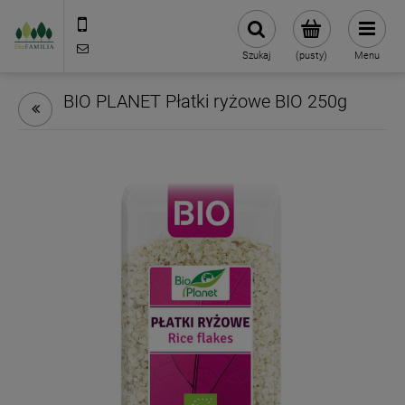
790 727 174
sklep@eko-familia.pl
Szukaj
(pusty)
Menu
BIO PLANET Płatki ryżowe BIO 250g