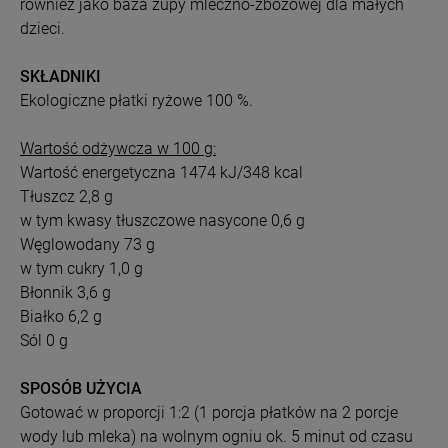
również jako baza zupy mleczno-zbożowej dla małych
dzieci.
SKŁADNIKI
Ekologiczne płatki ryżowe 100 %.
Wartość odżywcza w 100 g:
Wartość energetyczna 1474 kJ/348 kcal
Tłuszcz 2,8 g
w tym kwasy tłuszczowe nasycone 0,6 g
Węglowodany 73 g
w tym cukry 1,0 g
Błonnik 3,6 g
Białko 6,2 g
Sól 0 g
SPOSÓB UŻYCIA
Gotować w proporcji 1:2 (1 porcja płatków na 2 porcje
wody lub mleka) na wolnym ogniu ok. 5 minut od czasu