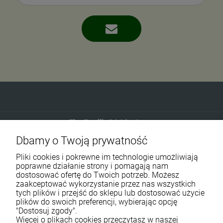
Eko-Familia GAJ Sp.Jawna
Dbamy o Twoją prywatność
Gdańska 60
90-616 Łódź
Pliki cookies i pokrewne im technologie umożliwiają
poprawne działanie strony i pomagają nam
dostosować ofertę do Twoich potrzeb. Możesz
790 727 174
zaakceptować wykorzystanie przez nas wszystkich
tych plików i przejść do sklepu lub dostosować użycie
sklep@eko-familia.pl
plików do swoich preferencji, wybierając opcję
"Dostosuj zgody".
Więcej o plikach cookies przeczytasz w naszej
Informacje o sklepie