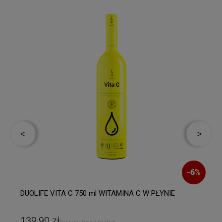
%
-
6
%
DUOLIFE VITA C 750 ml WITAMINA C W PŁYNIE
139,90 zł