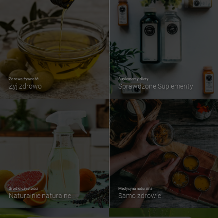
Zdrowa żywność
Suplementy diety
Żyj zdrowo
Sprawdzone Suplementy
Środki czystości
Medycyna naturalna
Naturalnie naturalne
Samo zdrowie