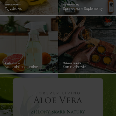
Zdrowa żywność
Suplementy diety
Żyj zdrowo
Sprawdzone Suplementy
Środki czystości
Medycyna naturalna
Naturalnie naturalne
Samo zdrowie