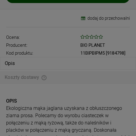
dodaj do przechowalni
Ocena:
Producent:
BIO PLANET
Kod produktu:
11BIPBIPM5 [9184798]
Opis
Koszty dostawy
Cena nie zawiera ewentualnych kosztów płatności
OPIS
Ekologiczna mąka jaglana uzyskana z obłuszczonego
ziarna prosa. Polecamy do wyrobu ciasteczek w
połączeniu z mąką ryżową, także do naleśników i
placków w połączeniu z mąką gryczaną. Doskonała