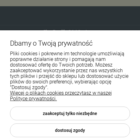
Eko-Familia GAJ Sp.Jawna
Dbamy o Twoją prywatność
Gdańska 60
90-616 Łódź
Pliki cookies i pokrewne im technologie umożliwiają
poprawne działanie strony i pomagają nam
dostosować ofertę do Twoich potrzeb. Możesz
790 727 174
zaakceptować wykorzystanie przez nas wszystkich
tych plików i przejść do sklepu lub dostosować użycie
sklep@eko-familia.pl
plików do swoich preferencji, wybierając opcję
"Dostosuj zgody".
Więcej o plikach cookies przeczytasz w naszej
Informacje o sklepie
Zasubskrybuj nasz newsletter
Polityce prywatności.
i otrzymaj
5
% rabatu na zakupy.
Suplementy diety
zaakceptuj tylko niezbędne
Twój email
Popularne kategorie
dostosuj zgody
Moje konto