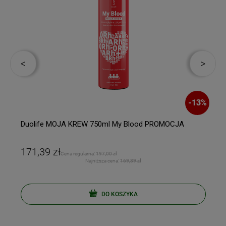
-
13
%
Duolife MOJA KREW 750ml My Blood PROMOCJA
171,39 zł
Cena regularna:
197,00 zł
Najniższa cena:
169,89 zł
DO KOSZYKA