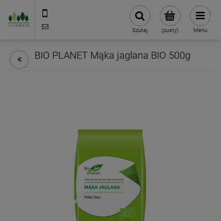
790 727 174
sklep@eko-familia.pl
Szukaj
(pusty)
Menu
BIO PLANET Mąka jaglana BIO 500g