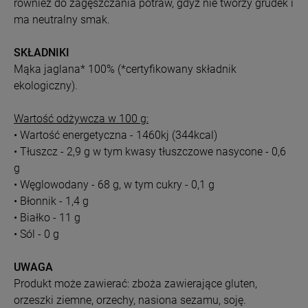
również do zagęszczania potraw, gdyż nie tworzy grudek i
ma neutralny smak.
SKŁADNIKI
Mąka jaglana* 100% (*certyfikowany składnik
ekologiczny).
Wartość odżywcza w 100 g:
• Wartość energetyczna - 1460kj (344kcal)
• Tłuszcz - 2,9 g w tym kwasy tłuszczowe nasycone - 0,6
g
• Węglowodany - 68 g, w tym cukry - 0,1 g
• Błonnik - 1,4 g
• Białko - 11 g
• Sól - 0 g
UWAGA
Produkt może zawierać: zboża zawierające gluten,
orzeszki ziemne, orzechy, nasiona sezamu, soję.