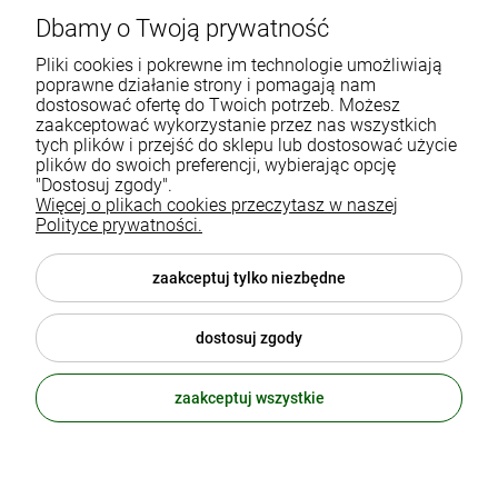
Dbamy o Twoją prywatność
Gdańska 60
90-616 Łódź
Pliki cookies i pokrewne im technologie umożliwiają
poprawne działanie strony i pomagają nam
dostosować ofertę do Twoich potrzeb. Możesz
790 727 174
zaakceptować wykorzystanie przez nas wszystkich
tych plików i przejść do sklepu lub dostosować użycie
sklep@eko-familia.pl
plików do swoich preferencji, wybierając opcję
"Dostosuj zgody".
Więcej o plikach cookies przeczytasz w naszej
Informacje o sklepie
Zasubskrybuj nasz newsletter
Polityce prywatności.
i otrzymaj
5
% rabatu na zakupy.
Suplementy diety
zaakceptuj tylko niezbędne
Twój email
Popularne kategorie
dostosuj zgody
Moje konto
ODBIERZ RABAT
zaakceptuj wszystkie
polityka prywatności
© 2026 eko-familia.pl . Wszelkie prawa zastrzeżone.
Styl graficzny ShopGadget.pl
Sklep internetowy Shoper.pl