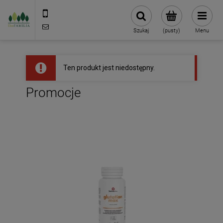
790 727 174
sklep@eko-familia.pl
Szukaj
(pusty)
Menu
Ten produkt jest niedostępny.
Promocje