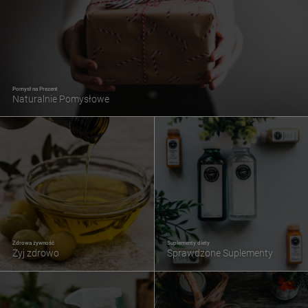
Pomysł na Prezent
Naturalnie Pomysłowe
Zdrowa żywność
Suplementy diety
Żyj zdrowo
Sprawdzone Suplementy