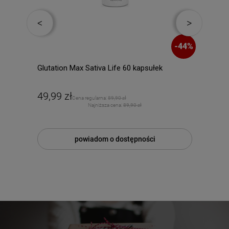
-
7
%
-
44
%
ml
Glutation Max Sativa Life 60 kapsułek
Duol
PRO
49,99 zł
171
Cena regularna:
89,90 zł
Najniższa cena:
89,90 zł
powiadom o dostępności