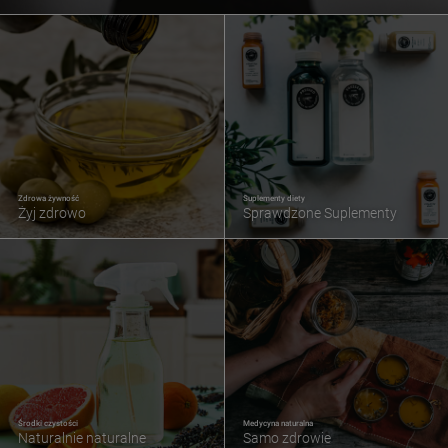
Zdrowa żywność
Suplementy diety
Żyj zdrowo
Sprawdzone Suplementy
Środki czystości
Medycyna naturalna
Naturalnie naturalne
Samo zdrowie