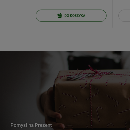
KA
DO KOSZYKA
Pomysł na Prezent