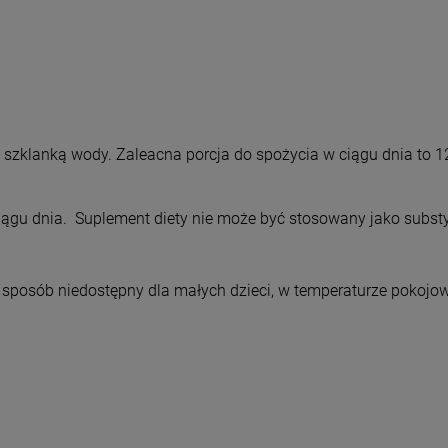
 szklanką wody. Zaleacna porcja do spożycia w ciągu dnia to 12
ciągu dnia. Suplement diety nie może być stosowany jako substy
sposób niedostępny dla małych dzieci, w temperaturze pokojow
o newslettera
 Familia
uj nasz newsletter