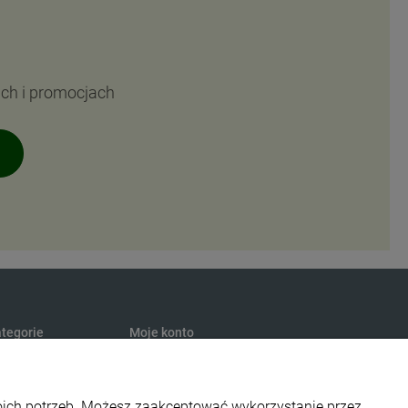
ach i promocjach
tegorie
Moje konto
turalna
Twoje zamówienia
presury
Ustawienia konta
woich potrzeb. Możesz zaakceptować wykorzystanie przez