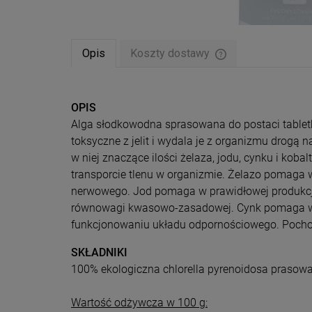
Opis
Koszty dostawy
Cena nie zawiera ew
płatności
OPIS
Alga słodkowodna sprasowana do postaci tabletki 
toksyczne z jelit i wydala je z organizmu drogą
w niej znaczące ilości żelaza, jodu, cynku i k
transporcie tlenu w organizmie. Żelazo pomag
nerwowego. Jod pomaga w prawidłowej produkcj
równowagi kwasowo-zasadowej. Cynk pomaga w u
funkcjonowaniu układu odpornościowego. Pochod
SKŁADNIKI
100% ekologiczna chlorella pyrenoidosa prasowa
Wartość odżywcza w 100 g: