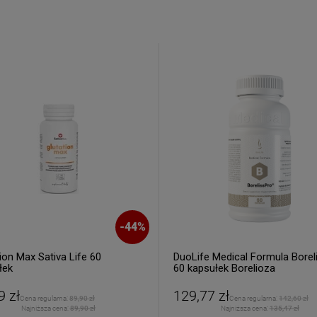
% rabatu na pierwszy
zakup.
IERZ RABAT 5%
tyka prywatności
-
44
%
ion Max Sativa Life 60
DuoLife Medical Formula Borel
łek
60 kapsułek Borelioza
9 zł
129,77 zł
Cena regularna:
89,90 zł
Cena regularna:
142,60 zł
Najniższa cena:
89,90 zł
Najniższa cena:
135,47 zł