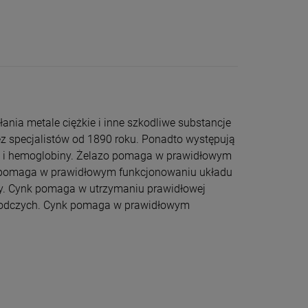
ania metale ciężkie i inne szkodliwe substancje
zez specjalistów od 1890 roku. Ponadto występują
nek i hemoglobiny. Żelazo pomaga w prawidłowym
d pomaga w prawidłowym funkcjonowaniu układu
y. Cynk pomaga w utrzymaniu prawidłowej
rodczych. Cynk pomaga w prawid­łowym