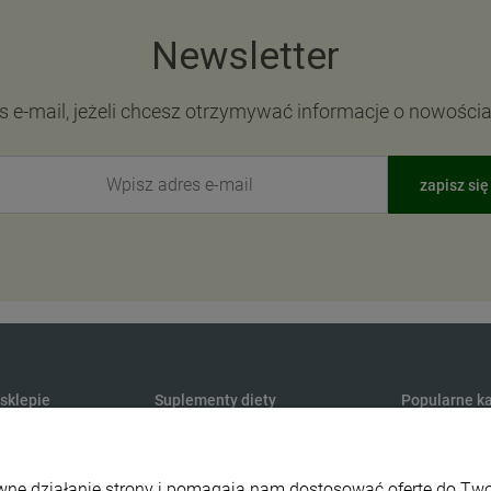
Newsletter
s e-mail, jeżeli chcesz otrzymywać informacje o nowości
zapisz się
 sklepie
Suplementy diety
Popularne ka
Produkty konopne CBD
Medycyna na
y dostawy
Suplementy na odporność
Maty do aku
rawne działanie strony i pomagają nam dostosować ofertę do T