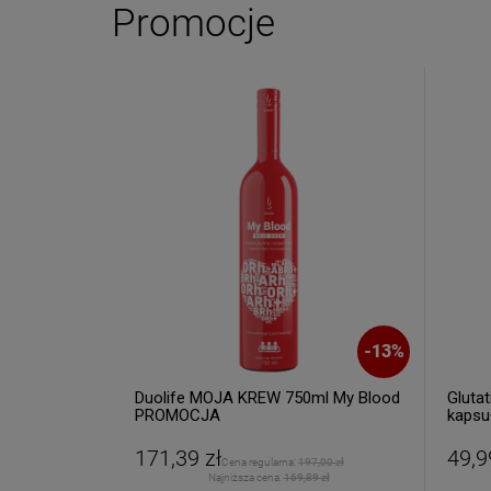
i otrzymaj
5
Promocje
Twoje imię
Twój email
ODB
Poli
-
10
%
-
13
%
plex+ 90
Duolife MOJA KREW 750ml My Blood
Glutat
PROMOCJA
kapsu
171,39 zł
49,9
 zł
Cena regularna:
197,00 zł
 zł
Najniższa cena:
169,89 zł