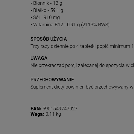
• Błonnik - 12 g
• Białko - 59,1 g
• Sól - 910 mg
• Witamina B12 - 0,91 g (2113% RWS)
SPOSÓB UŻYCIA
Trzy razy dziennie po 4 tabletki popić minimum 1
UWAGA
Nie przekraczać porcji zalecanej do spożycia w 
PRZECHOWYWANIE
Suplement diety powinien być przechowywany w 
Dołącz d
EAN:
5901549747027
Waga:
0.11 kg
Eko
Zasubskryb