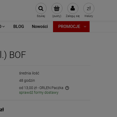
Szukaj
(pusty)
Zaloguj się
Waluty
D
BLOG
Nowości
PROMOCJE
l.) BOF
średnia ilość
48 godzin
od 13,00 zł
- ORLEN Paczka
sprawdź formy dostawy
Cena nie zawiera ewentualnych kosztów
płatności
zł