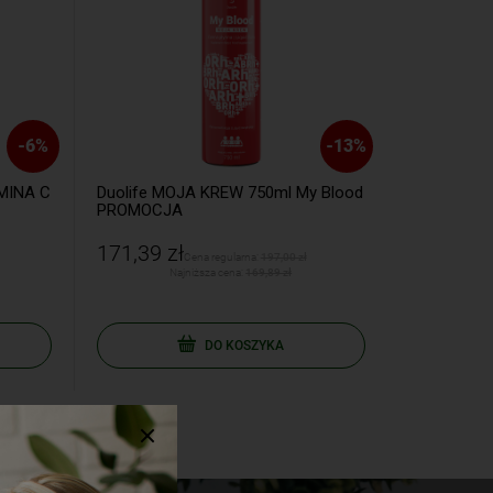
-
6
%
-
13
%
MINA C
Duolife MOJA KREW 750ml My Blood
DuoLife Med
PROMOCJA
60 kapsułek
171,39 zł
129,77 zł
Cena regularna:
197,00 zł
Najniższa cena:
169,89 zł
Naj
DO KOSZYKA