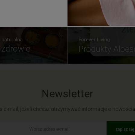
naturalna
Forever Living
zdrowie
Produkty Aloe
Newsletter
s e-mail, jeżeli chcesz otrzymywać informacje o nowości
zapisz się