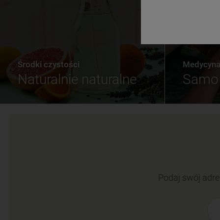
Środki czystości
Medycyna 
Naturalnie naturalne
Samo 
Podaj swój adre