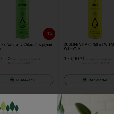
-
7
%
E Naturalny Chlorofil w płynie
DUOLIFE VITA C 750 ml WITA
W PŁYNIE
90 zł
139,90 zł
Cena regularna:
149,90 zł
Cena regularna:
148,60 zł
Najniższa cena:
134,91 zł
Najniższa cena:
133,74 zł
DO KOSZYKA
DO KOSZYKA