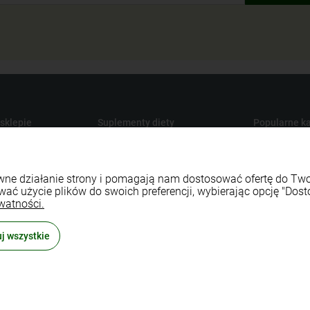
 sklepie
Suplementy diety
Popularne ka
Produkty konopne CBD
Medycyna na
y dostawy
Suplementy na odporność
Maty do aku
rawne działanie strony i pomagają nam dostosować ofertę do T
watności
Naturalne witaminy i minerały
Sport i fitnes
wać użycie plików do swoich preferencji, wybierając opcję "Dost
lepu
Naturalne probiotyki
Naturalne ko
watności.
 zwroty
Zioła ekologiczne
Środki czyst
j wszystkie