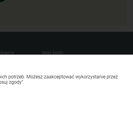
tegorie
Moje konto
turalna
Twoje zamówienia
presury
Ustawienia konta
woich potrzeb. Możesz zaakceptować wykorzystanie przez
s
Przechowalnia
osuj zgody".
smetyki
ości EKO
Styl graficzny ShopGadget.pl
Sklep internetowy Shoper.pl