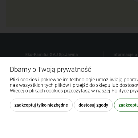
Eko-Familia GAJ Sp.Jawna
Informacje o
Gdańska 60
Płatności
Dbamy o Twoją prywatność
90-616 Łódź
Czas i koszt
Pliki cookies i pokrewne im technologie umożliwiają pop
Polityka Pry
nas wszystkich tych plików i przejść do sklepu lub dostoso
790 727 174
Regulamin sk
Więcej o plikach cookies przeczytasz w naszej Polityce pry
sklep@eko-familia.pl
Reklamacje i
zaakceptuj tylko niezbędne
dostosuj zgody
zaakceptu
© 2026 eko-familia.pl . Wszelkie prawa zastrzeżone.