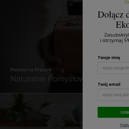
Dołącz d
Eko
Zasubskryb
i otrzymaj
5
Twoje imię
Pomysł na Prezent
Naturalnie Pomysłowe
Twój email
ODB
Poli