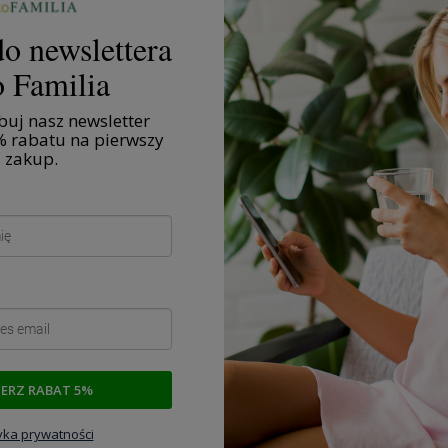
o newslettera
 Familia
uj nasz newsletter
% rabatu na pierwszy
zakup.
Zdrowa żywność
Żyj zdrowo
IERZ RABAT 5%
tyka prywatności