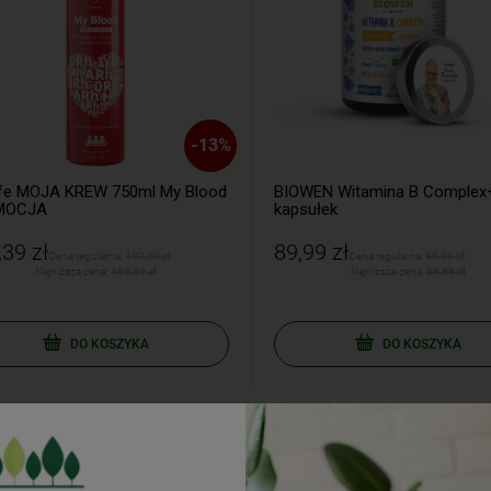
-
13
%
fe MOJA KREW 750ml My Blood
BIOWEN Witamina B Complex+
OCJA
kapsułek
39 zł
89,99 zł
Cena regularna:
197,00 zł
Cena regularna:
99,99 zł
Najniższa cena:
169,89 zł
Najniższa cena:
89,99 zł
DO KOSZYKA
DO KOSZYKA