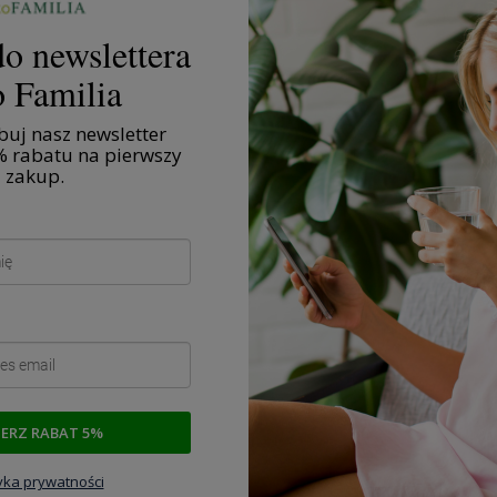
o newslettera
 Familia
uj nasz newsletter
% rabatu na pierwszy
zakup.
Zdrowa żywność
Żyj zdrowo
IERZ RABAT 5%
tyka prywatności