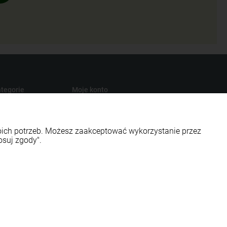
tegorie
Moje konto
turalna
Twoje zamówienia
presury
Ustawienia konta
woich potrzeb. Możesz zaakceptować wykorzystanie przez
s
Przechowalnia
osuj zgody".
smetyki
ości EKO
Styl graficzny ShopGadget.pl
Sklep internetowy Shoper.pl