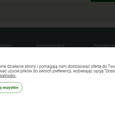
 sklepie
Suplementy diety
Popularne ka
Produkty konopne CBD
Medycyna na
y dostawy
Suplementy na odporność
Maty do aku
rawne działanie strony i pomagają nam dostosować ofertę do T
watności
Naturalne witaminy i minerały
Sport i fitnes
wać użycie plików do swoich preferencji, wybierając opcję "Dost
lepu
Naturalne probiotyki
Naturalne ko
watności.
 zwroty
Zioła ekologiczne
Środki czyst
j wszystkie