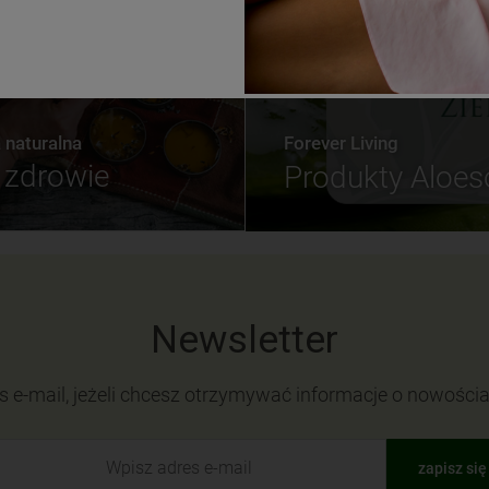
naturalna
Forever Living
zdrowie
Produkty Aloe
Newsletter
s e-mail, jeżeli chcesz otrzymywać informacje o nowości
zapisz się