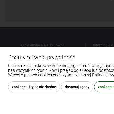
Eko-Familia GAJ Sp.Jawna
Informacje o
Gdańska 60
Płatności
Dbamy o Twoją prywatność
90-616 Łódź
Czas i koszt
Pliki cookies i pokrewne im technologie umożliwiają pop
Polityka Pry
nas wszystkich tych plików i przejść do sklepu lub dostoso
790 727 174
Regulamin sk
Więcej o plikach cookies przeczytasz w naszej Polityce pry
sklep@eko-familia.pl
Reklamacje i
zaakceptuj tylko niezbędne
dostosuj zgody
zaakceptu
© 2026 eko-familia.pl . Wszelkie prawa zastrzeżone.