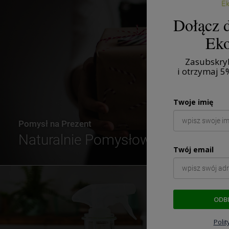
Dołącz d
Eko
Zasubskryb
i otrzymaj
5
Twoje imię
Pomysł na Prezent
Naturalnie Pomysłowe
Twój email
ODB
Poli