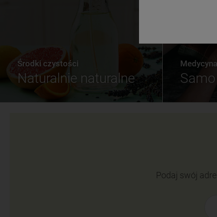
Środki czystości
Medycyna 
Naturalnie naturalne
Samo 
Podaj swój adre