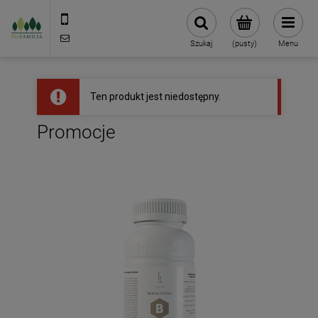
790 727 174
sklep@eko-familia.pl
Szukaj
(pusty)
Menu
Ten produkt jest niedostępny.
Promocje