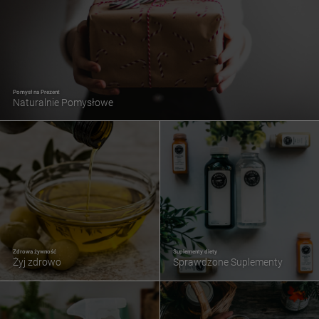
Pomysł na Prezent
Naturalnie Pomysłowe
Zdrowa żywność
Suplementy diety
Żyj zdrowo
Sprawdzone Suplementy