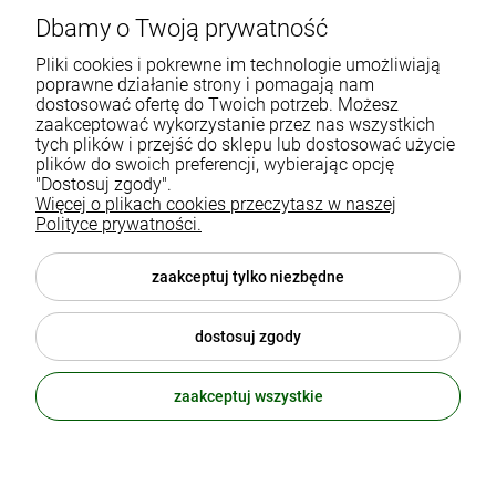
Dbamy o Twoją prywatność
Gdańska 60
90-616 Łódź
Pliki cookies i pokrewne im technologie umożliwiają
poprawne działanie strony i pomagają nam
dostosować ofertę do Twoich potrzeb. Możesz
790 727 174
zaakceptować wykorzystanie przez nas wszystkich
tych plików i przejść do sklepu lub dostosować użycie
sklep@eko-familia.pl
plików do swoich preferencji, wybierając opcję
"Dostosuj zgody".
Więcej o plikach cookies przeczytasz w naszej
Informacje o sklepie
Zasubskrybuj nasz newsletter
Polityce prywatności.
i otrzymaj
5
% rabatu na zakupy.
Suplementy diety
zaakceptuj tylko niezbędne
Twój email
Popularne kategorie
dostosuj zgody
Moje konto
ODBIERZ RABAT
zaakceptuj wszystkie
polityka prywatności
© 2026 eko-familia.pl . Wszelkie prawa zastrzeżone.
Styl graficzny ShopGadget.pl
Sklep internetowy Shoper.pl