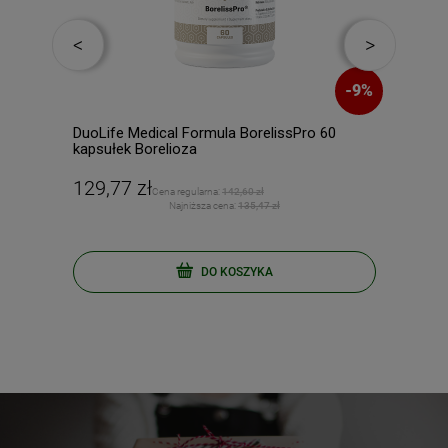
-
10
%
-
9
%
ek
DuoLife Medical Formula BorelissPro 60
DUOL
kapsułek Borelioza
PŁY
129,77 zł
139
Cena regularna:
142,60 zł
Najniższa cena:
135,47 zł
DO KOSZYKA