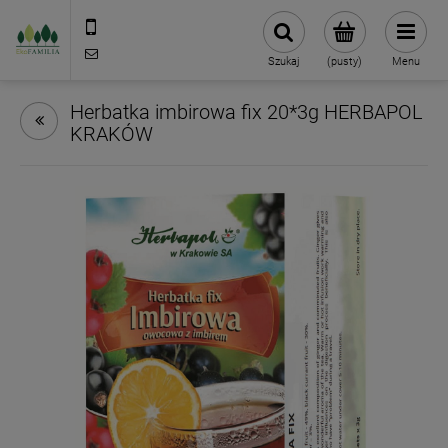
790 727 174
sklep@eko-familia.pl
Szukaj
(pusty)
Menu
Herbatka imbirowa fix 20*3g HERBAPOL
KRAKÓW