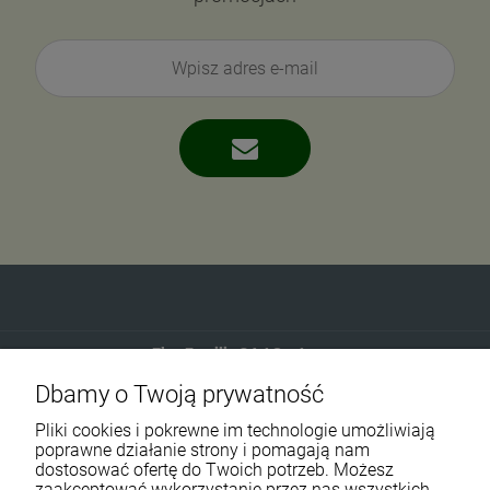
Eko-Familia GAJ Sp.Jawna
Dbamy o Twoją prywatność
Gdańska 60
90-616 Łódź
Pliki cookies i pokrewne im technologie umożliwiają
poprawne działanie strony i pomagają nam
dostosować ofertę do Twoich potrzeb. Możesz
790 727 174
zaakceptować wykorzystanie przez nas wszystkich