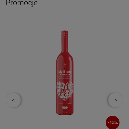
Promocje
-
13
%