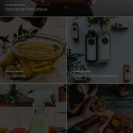
Pomysł na Prezent
Naturalnie Pomysłowe
Zdrowa żywność
Suplementy diety
Żyj zdrowo
Sprawdzone Suplementy