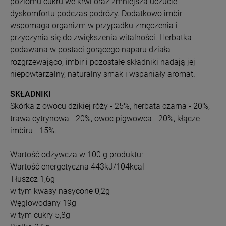
poziomu cukru we krwi oraz zmniejsza uczucie
dyskomfortu podczas podróży. Dodatkowo imbir
wspomaga organizm w przypadku zmęczenia i
przyczynia się do zwiększenia witalności. Herbatka
podawana w postaci gorącego naparu działa
rozgrzewająco, imbir i pozostałe składniki nadają jej
niepowtarzalny, naturalny smak i wspaniały aromat.
SKŁADNIKI
Skórka z owocu dzikiej róży - 25%, herbata czarna - 20%,
trawa cytrynowa - 20%, owoc pigwowca - 20%, kłącze
imbiru - 15%.
Wartość odżywcza w 100 g produktu:
Wartość energetyczna 443kJ/104kcal
Tłuszcz 1,6g
w tym kwasy nasycone 0,2g
Węglowodany 19g
w tym cukry 5,8g