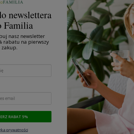
o newslettera
 Familia
uj nasz newsletter
% rabatu na pierwszy
zakup.
Zdrowa żywność
Żyj zdrowo
IERZ RABAT 5%
tyka prywatności