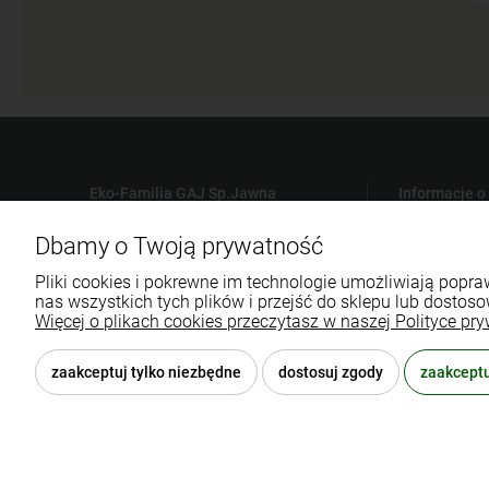
Eko-Familia GAJ Sp.Jawna
Informacje o
Gdańska 60
Płatności
Dbamy o Twoją prywatność
90-616 Łódź
Czas i koszt
Pliki cookies i pokrewne im technologie umożliwiają pop
Polityka Pry
nas wszystkich tych plików i przejść do sklepu lub dostoso
790 727 174
Regulamin sk
Więcej o plikach cookies przeczytasz w naszej Polityce pry
sklep@eko-familia.pl
Reklamacje i
zaakceptuj tylko niezbędne
dostosuj zgody
zaakceptu
© 2026 eko-familia.pl . Wszelkie prawa zastrzeżone.