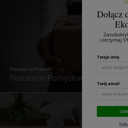
Dołącz d
Eko
Zasubskryb
i otrzymaj
5
Twoje imię
Pomysł na Prezent
Naturalnie Pomysłowe
Twój email
ODB
Poli