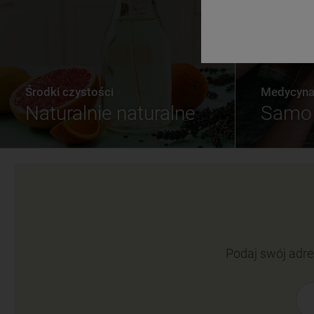
Środki czystości
Medycyna 
Naturalnie naturalne
Samo 
Podaj swój adre