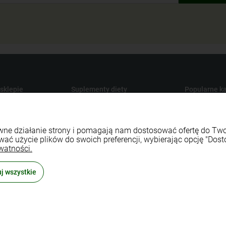
 sklepie
Suplementy diety
Popularne ka
Produkty konopne CBD
Medycyna na
y dostawy
Suplementy na odporność
Maty do aku
rawne działanie strony i pomagają nam dostosować ofertę do T
watności
Naturalne witaminy i minerały
Sport i fitnes
wać użycie plików do swoich preferencji, wybierając opcję "Dost
lepu
Naturalne probiotyki
Naturalne ko
watności.
 zwroty
Zioła ekologiczne
Środki czyst
j wszystkie