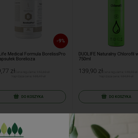
-
9
%
fe Medical Formula BorelissPro
DUOLIFE Naturalny Chlorofil w 
psułek Borelioza
750ml
77 zł
139,90 zł
Cena regularna:
142,60 zł
Cena regularna:
149,90 zł
Najniższa cena:
135,47 zł
Najniższa cena:
134,91 zł
DO KOSZYKA
DO KOSZYKA