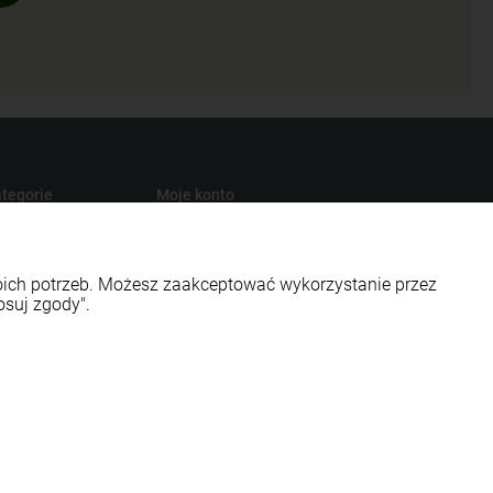
tegorie
Moje konto
turalna
Twoje zamówienia
presury
Ustawienia konta
woich potrzeb. Możesz zaakceptować wykorzystanie przez
s
Przechowalnia
osuj zgody".
smetyki
ości EKO
Styl graficzny ShopGadget.pl
Sklep internetowy Shoper.pl