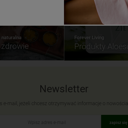
naturalna
Forever Living
zdrowie
Produkty Aloe
Newsletter
s e-mail, jeżeli chcesz otrzymywać informacje o nowości
zapisz się