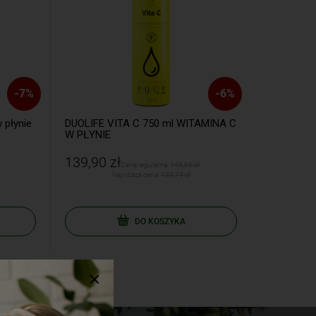
-
7
%
-
6
%
płynie
DUOLIFE VITA C 750 ml WITAMINA C
BIOWEN Wit
W PŁYNIE
kapsułek
139,90 zł
89,99 zł
Cena regularna:
148,60 zł
Ce
Najniższa cena:
133,74 zł
Na
DO KOSZYKA