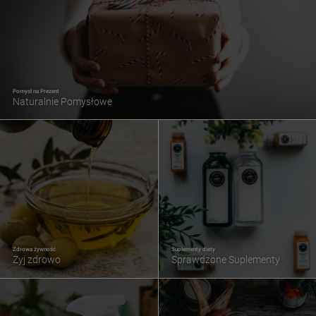
Pomysł na Prezent
Naturalnie Pomysłowe
Zdrowa żywność
Suplementy diety
Żyj zdrowo
Sprawdzone Suplementy