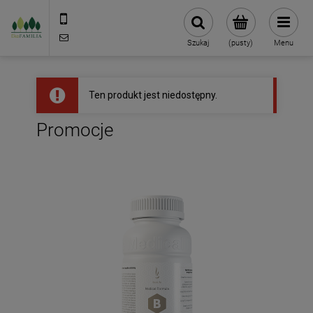
790 727 174
sklep@eko-familia.pl
Szukaj
(pusty)
Menu
Ten produkt jest niedostępny.
Promocje