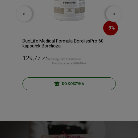
-
6
%
-
9
%
DuoLife Medical Formula BorelissPro 60
BIOW
kapsułek Borelioza
129,77 zł
89,
Cena regularna:
142,60 zł
Najniższa cena:
135,47 zł
DO KOSZYKA