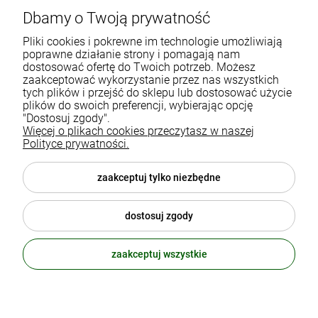
Dbamy o Twoją prywatność
Gdańska 60
90-616 Łódź
Pliki cookies i pokrewne im technologie umożliwiają
poprawne działanie strony i pomagają nam
dostosować ofertę do Twoich potrzeb. Możesz
790 727 174
zaakceptować wykorzystanie przez nas wszystkich
tych plików i przejść do sklepu lub dostosować użycie
sklep@eko-familia.pl
plików do swoich preferencji, wybierając opcję
"Dostosuj zgody".
Więcej o plikach cookies przeczytasz w naszej
Informacje o sklepie
Zasubskrybuj nasz newsletter
Polityce prywatności.
i otrzymaj
5
% rabatu na zakupy.
Suplementy diety
zaakceptuj tylko niezbędne
Twój email
Popularne kategorie
dostosuj zgody
Moje konto
ODBIERZ RABAT
zaakceptuj wszystkie
polityka prywatności
© 2026 eko-familia.pl . Wszelkie prawa zastrzeżone.
Styl graficzny ShopGadget.pl
Sklep internetowy Shoper.pl